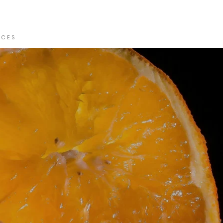
I C E S
L O C A T I O N
P R I V A T I S A T I O N
R É F E R E N C E S
Plus