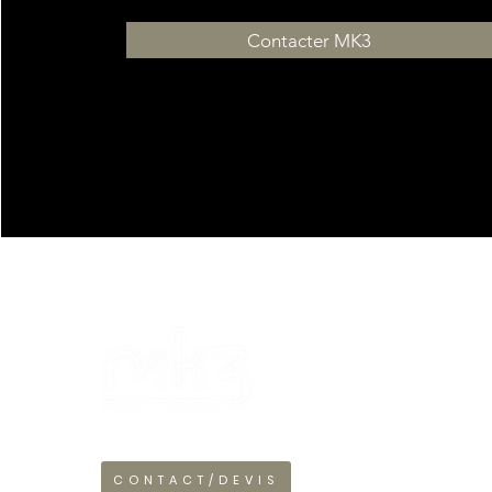
Contacter MK3
SERVICE
S
Bar évèneme
Traiteur
CONTACT/DEVIS
DJ & Artistes