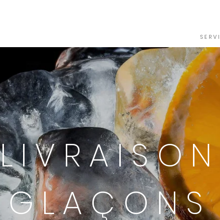
A C C U E I L
S E R V 
LIVRAISON
GLAÇONS