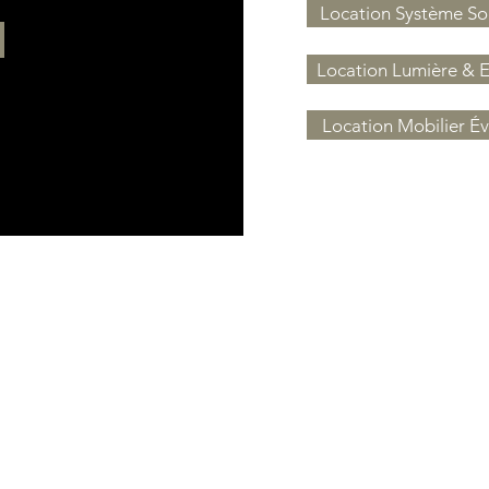
Location Système S
Location Lumière & Ef
Location Mobilier É
LOCATION
S
Système Son & Matériel Audio
ntiel
Lumières & Effets Visuels
Mobiliers